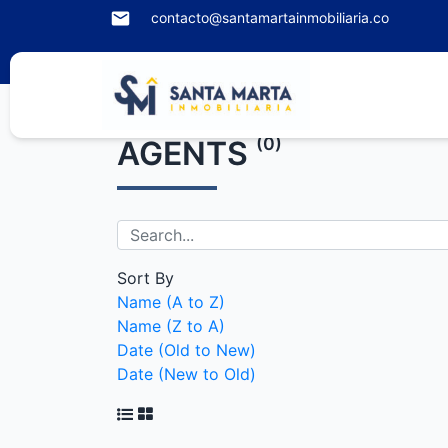
contacto@santamartainmobiliaria.co
(0)
AGENTS
Sort By
Name (A to Z)
Name (Z to A)
Date (Old to New)
Date (New to Old)