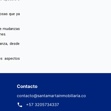
cosas que ya
 de mudanzas
nes.
anza, desde
los aspectos
Contacto
contacto@santamartainmobiliaria.co
+57 3205734337