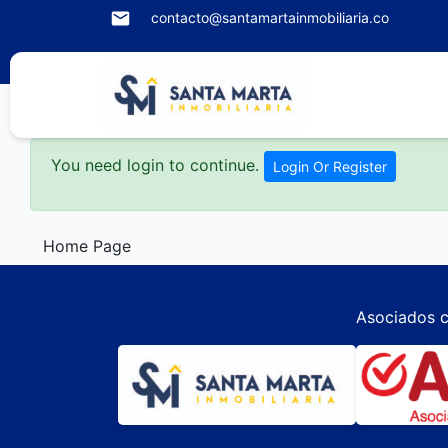
contacto@santamartainmobiliaria.co
You need login to continue.
Login Or Register
Home Page
Asociados c