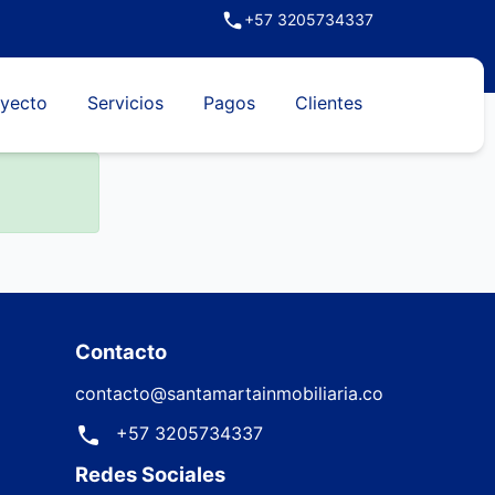
+57 3205734337
yecto
Servicios
Pagos
Clientes
Contacto
contacto@santamartainmobiliaria.co
+57 3205734337
Redes Sociales