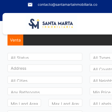
contacto@santamartainmobiliaria.co
Venta