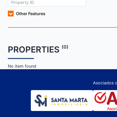
Other Features
(0)
PROPERTIES
No item found
Asociados c